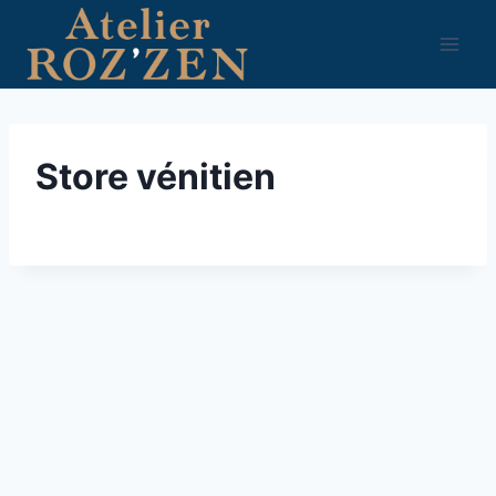
Aller
au
contenu
Store vénitien