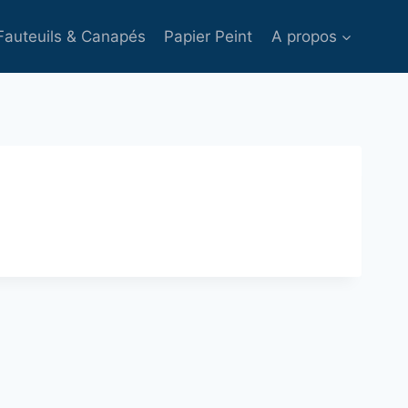
Fauteuils & Canapés
Papier Peint
A propos