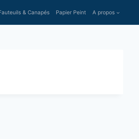
Fauteuils & Canapés
Papier Peint
A propos